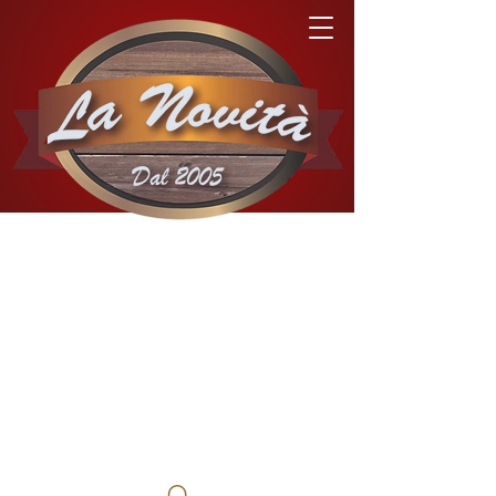
03 81 68 11 93
Charquemont
03 81 44 09 81
Morteau