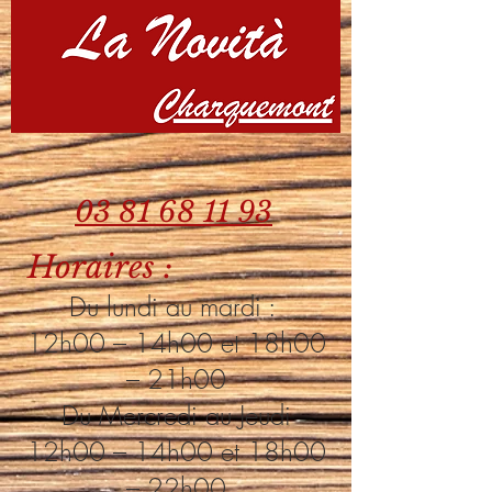
03 81 68 11 93
Horaires :
Du lundi au mardi :
12h00 – 14h00 et 18h00
– 21h00
Du Mercredi au Jeudi
12h00 – 14h00 et 18h00
– 22h00