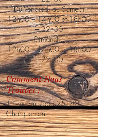
Du Vendredi au Samedi
12h00 – 14h00 et 18h00
– 22h30
Dimanche
12h00 – 14h00 et 18h00
– 22h00
Comment Nous
Trouver :
11 rue du stade 25140
Charquemont