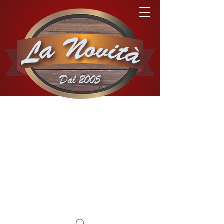
03 81 68 11 93
Charquemont
03 81 44 09 81
Morteau