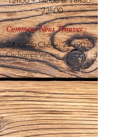
12h00 – 14h00 et 18h30
– 23h00
Comment Nous Trouver :
24 rue du Chêne, 25390
Orchamps-Vennes